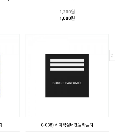
1,200
원
1,000원
지
C-038) 베이직실버캔들라벨지