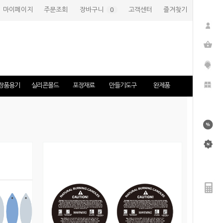
마이페이지
주문조회
장바구니
(
0
)
고객센터
즐겨찾기
장품용기
실리콘몰드
포장재료
만들기도구
완제품