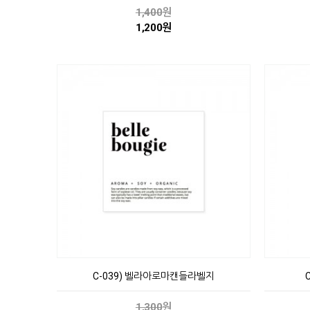
1,400
원
1,200원
C-039) 벨라아로마캔들라벨지
1,300
원