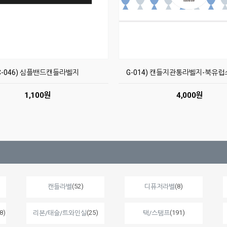
C-046) 심플밴드캔들라벨지
G-014) 캔들지관통라벨지-북유럽
1,100원
4,000원
(52)
(8)
캔들라벨
디퓨저라벨
8)
(25)
(191)
리본/태슬/트와인실
택/스탬프