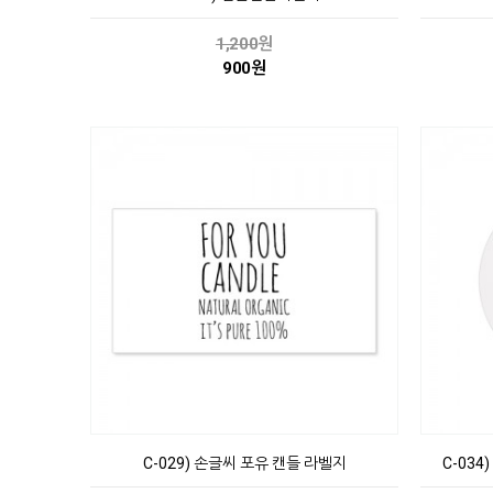
1,200
원
900원
C-029) 손글씨 포유 캔들 라벨지
C-03