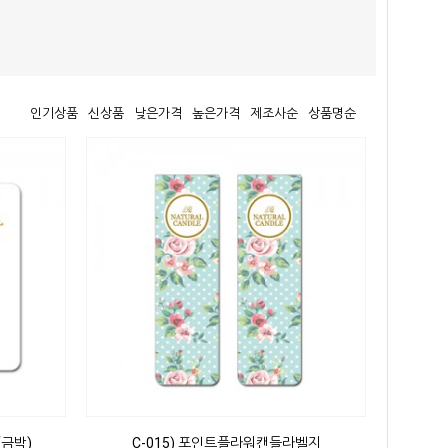
인기상품
신상품
낮은가격
높은가격
제조사순
상품명순
(금박)
C-015) 포인트플라워캔들라벨지