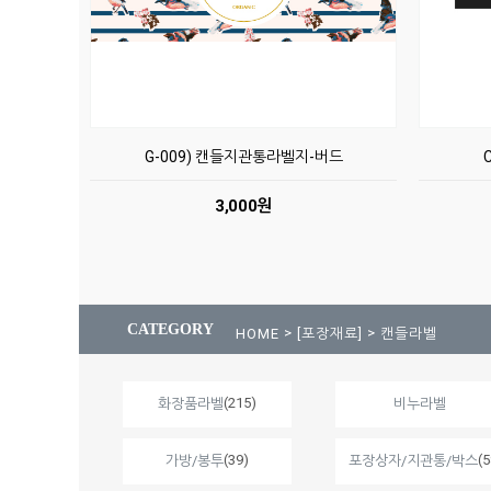
G-009) 캔들지관통라벨지-버드
3,000원
CATEGORY
>
>
HOME
[포장재료]
캔들라벨
(215)
화장품라벨
비누라벨
(39)
(5
가방/봉투
포장상자/지관통/박스