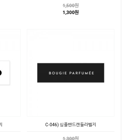
1,500
원
1,300원
지
C-046) 심플밴드캔들라벨지
1,300
원