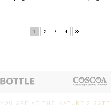
1
2
3
4
YOU ARE AT THE
NATURE'S GATE