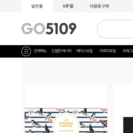
VIP몰
일반몰
대용량구매
전체메뉴
친절한 레시피
베이스오일
아로마오일
프래그