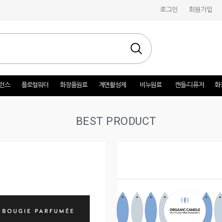
로그인
회원가입
런스
플로럴워터
화장품원료
계면활성제
비누원료
캔들-디퓨저
화
BEST PRODUCT