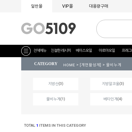
VIP몰
일반몰
대용량구매
전체메뉴
친절한 레시피
베이스오일
아로마오일
프래그
CATEGORY
>
>
HOME
[계면활성제]
물비누계
(3)
(3)
지방산
지방알코올
(1)
(4)
물비누계
베타인계
TOTAL
1
ITEMS IN THIS CATEGORY