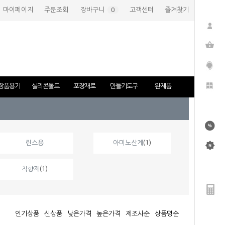
마이페이지
주문조회
장바구니
(
0
)
고객센터
즐겨찾기
장품용기
실리콘몰드
포장재료
만들기도구
완제품
(1)
린스용
아미노산계
(1)
착향제
인기상품
신상품
낮은가격
높은가격
제조사순
상품명순