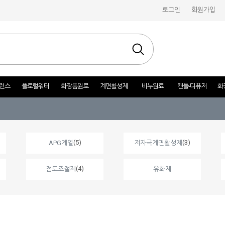
로그인
회원가입
런스
플로럴워터
화장품원료
계면활성제
비누원료
캔들-디퓨저
화
(5)
(3)
APG계열
저자극계면활성제
(4)
점도조절제
유화제