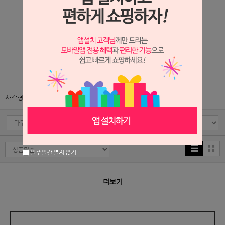
12구
NA005-둥근원형 6구몰드
6,600원
1,500원
1
/
2
사각형몰드
원형몰드
꽃/문양/도형몰드
일주일간 열지 않기
더보기