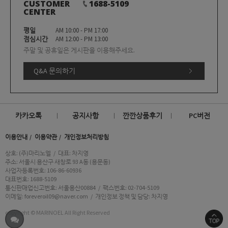
CUSTOMER
1688-5109
CENTER
평일
AM 10:00 - PM 17:00
점심시간
AM 12:00 - PM 13:00
주말 및 공휴일은 게시판을 이용해주세요.
Q&A 문의하기
카카오톡
공지사항
깐깐상품후기
PC버전
이용안내
이용약관
개인정보처리방침
상호: (주)마리노엘
/
대표: 차지영
주소: 서울시 용산구 새창로 93 A동 (용문동)
사업자등록번호: 106-86-60936
대표번호: 1688-5109
통신판매업신고번호: 서울용산00884
/
팩스번호: 02-704-5109
이메일: foreveroil09@naver.com
/
개인정보 정책 및 담당: 차지영
copyright © MARINOEL All Right Reserved