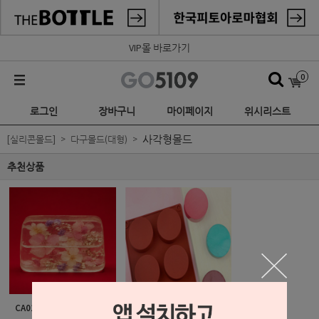
VIP몰 바로가기
0
로그인
장바구니
마이페이지
위시리스트
사각형몰드
[실리콘몰드]
다구몰드(대형)
추천상품
CA010 - 라운드 직사각형