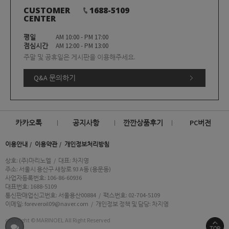
CUSTOMER
1688-5109
CENTER
평일
AM 10:00 - PM 17:00
점심시간
AM 12:00 - PM 13:00
주말 및 공휴일은 게시판을 이용해주세요.
Q&A 문의하기
카카오톡
공지사항
깐깐상품후기
PC버전
이용안내
이용약관
개인정보처리방침
상호: (주)마리노엘
/
대표: 차지영
주소: 서울시 용산구 새창로 93 A동 (용문동)
사업자등록번호: 106-86-60936
대표번호: 1688-5109
통신판매업신고번호: 서울용산00884
/
팩스번호: 02-704-5109
이메일: foreveroil09@naver.com
/
개인정보 정책 및 담당: 차지영
copyright © MARINOEL All Right Reserved