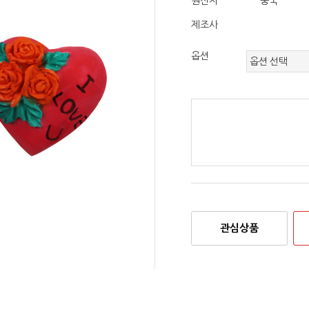
원산지
중국
제조사
옵션
관심상품