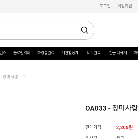
로그인
회원가입
런스
플로럴워터
화장품원료
계면활성제
비누원료
캔들-디퓨저
화
 - 장미사랑 1구
OA033 - 장미사랑
판매가격
2,300원