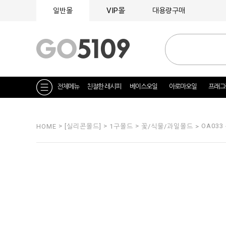
VIP몰
일반몰
대용량구매
전체메뉴
친절한 레시피
베이스오일
아로마오일
프래그
>
>
>
OA033
HOME
[실리콘몰드]
1구몰드
꽃/식물/과일몰드 >