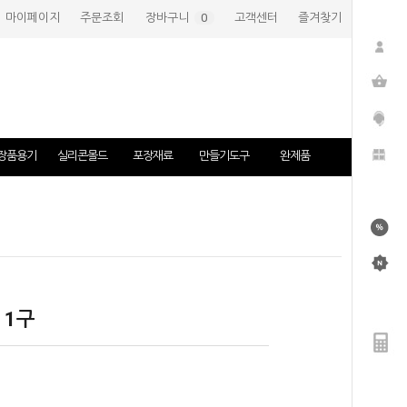
마이페이지
주문조회
장바구니
(
0
)
고객센터
즐겨찾기
장품용기
실리콘몰드
포장재료
만들기도구
완제품
 1구