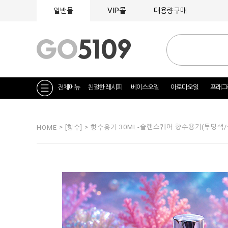
VIP몰
일반몰
대용량구매
전체메뉴
친절한 레시피
베이스오일
아로마오일
프래그
>
>
30ML-슬랜스퀘어 향수용기(투명색
HOME
[향수]
향수용기