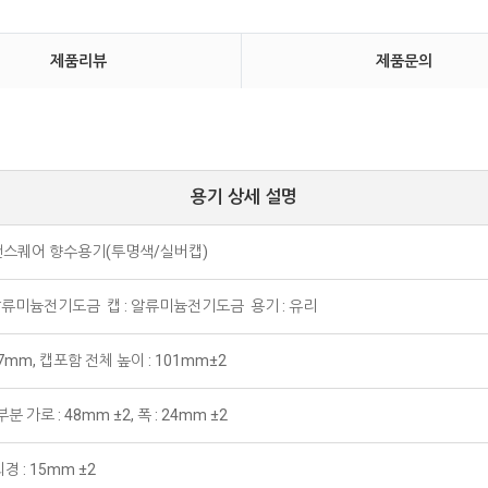
제품리뷰
제품문의
용기 상세 설명
슬랜스퀘어 향수용기(투명색/실버캡)
 알류미늄전기도금 캡 : 알류미늄전기도금 용기 : 유리
97mm, 캡포함 전체 높이 : 101mm±2
 가로 : 48mm ±2, 폭 : 24mm ±2
 : 15mm ±2