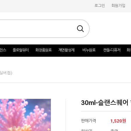
로그인
회원가입
런스
플로럴워터
화장품원료
계면활성제
비누원료
캔들-디퓨저
화
/실버캡)
30ml-슬랜스퀘어
판매가격
1,520원