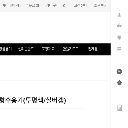
마이페이지
주문조회
장바구니
(
0
)
고객센터
즐겨찾기
장품용기
실리콘몰드
포장재료
만들기도구
완제품
 향수용기(투명색/실버캡)