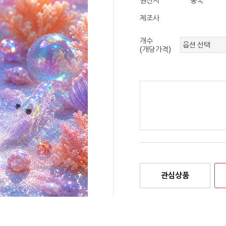
원산지
중국
제조사
개수
(개당가격)
관심상품