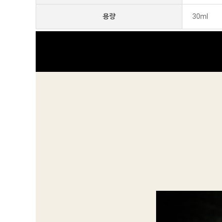
용량
30ml