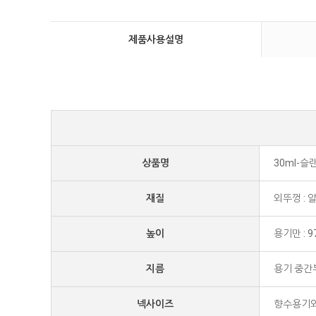
제품사용설명
상품명
30ml-
재질
외뚜껑 :
높이
용기만 : 
지름
용기 중간부분
넥사이즈
향수용기외경