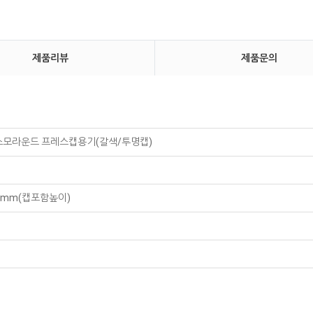
제품리뷰
제품문의
코스모라운드 프레스캡용기(갈색/투명캡)
89mm(캡포함높이)