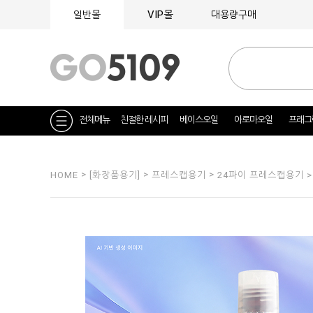
VIP몰
일반몰
대용량구매
전체메뉴
친절한 레시피
베이스오일
아로마오일
프래그
>
>
>
HOME
[화장품용기]
프레스캡용기
24파이 프레스캡용기 