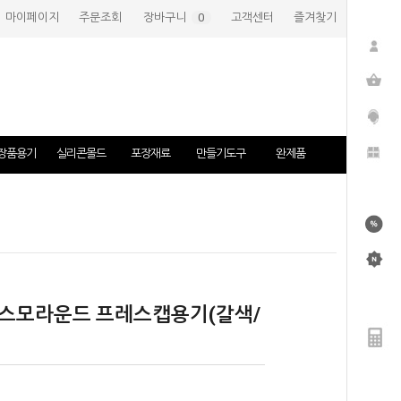
마이페이지
주문조회
장바구니
(
0
)
고객센터
즐겨찾기
장품용기
실리콘몰드
포장재료
만들기도구
완제품
-코스모라운드 프레스캡용기(갈색/