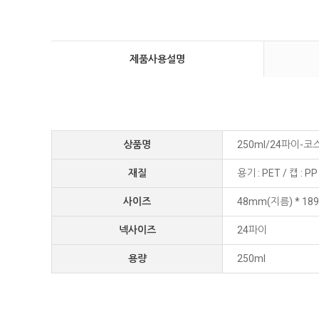
제품사용설명
상품명
250ml/24파이-
재질
용기 : PET / 캡 : PP
사이즈
48mm(지름) * 1
넥사이즈
24파이
용량
250ml