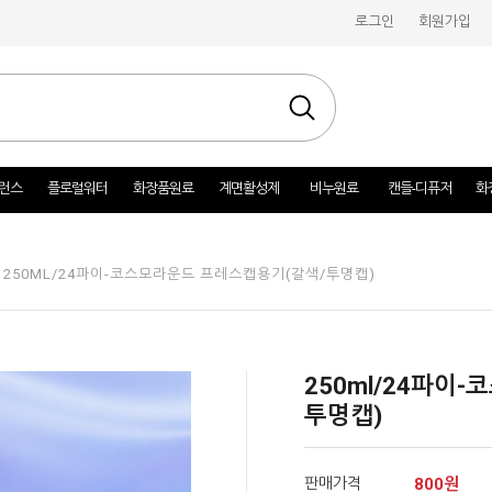
로그인
회원가입
런스
플로럴워터
화장품원료
계면활성제
비누원료
캔들-디퓨저
화
250ML/24파이-코스모라운드 프레스캡용기(갈색/투명캡)
>
250ml/24파이
투명캡)
판매가격
800원