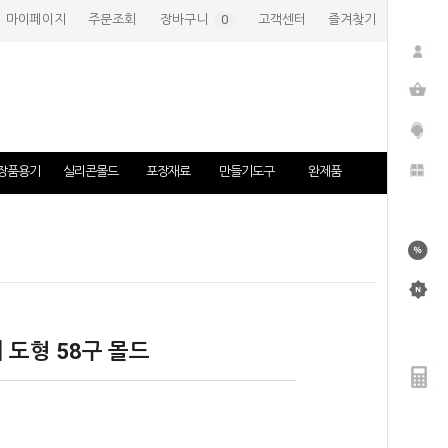
마이페이지
주문조회
장바구니
(
0
)
고객센터
즐겨찾기
장품용기
실리콘몰드
포장재료
만들기도구
완제품
리 도형 58구 몰드