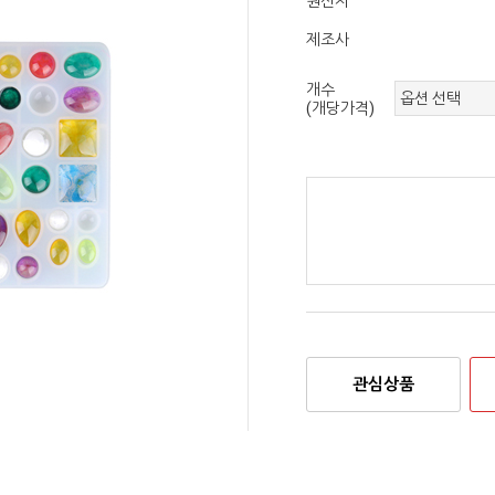
원산지
제조사
개수
(개당가격)
관심상품