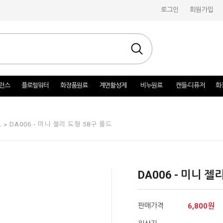
로그인
회원가입
런스
플로럴워터
화장품원료
계면활성제
비누원료
캔들-디퓨저
화
DA006 - 미니 젤리 도형 58구 몰드
 >
DA006 - 미니 젤
판매가격
6,800원