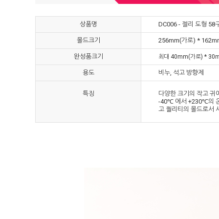
상품명
DC006 - 젤리 도형 58
몰드크기
256mm(가로) * 162
완성품크기
최대 40mm(가로) * 30
용도
비누, 석고 방향제
특징
다양한 크기의 작고 귀
-40℃ 에서 +230℃
고 퀄리티의 몰드로서 