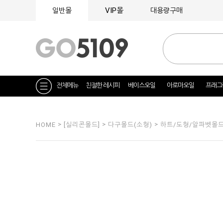
VIP몰
일반몰
대용량구매
전체메뉴
친절한 레시피
베이스오일
아로마오일
프래그
>
>
>
HOME
[실리콘몰드]
다구몰드(소형)
하트/도형/알파벳몰드