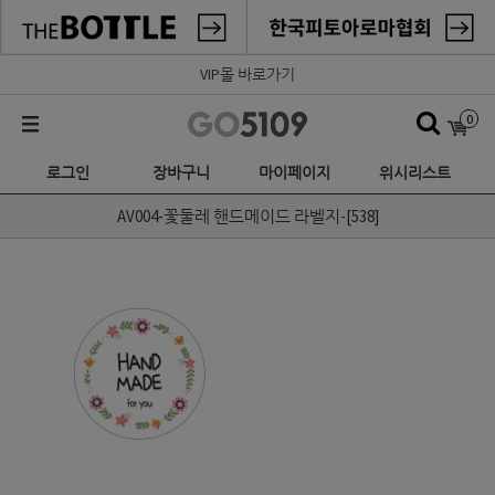
VIP몰 바로가기
0
로그인
장바구니
마이페이지
위시리스트
AV004-꽃둘레 핸드메이드 라벨지-[538]