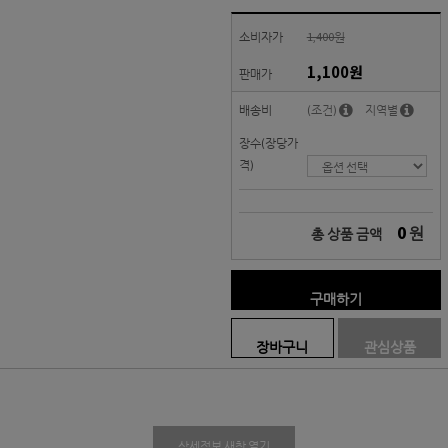
소비자가
1,400원
1,100원
판매가
배송비
(조건)
지역별
장수(장당가
격)
0
원
총 상품 금액
구매하기
장바구니
관심상품
상세정보 새창 열기