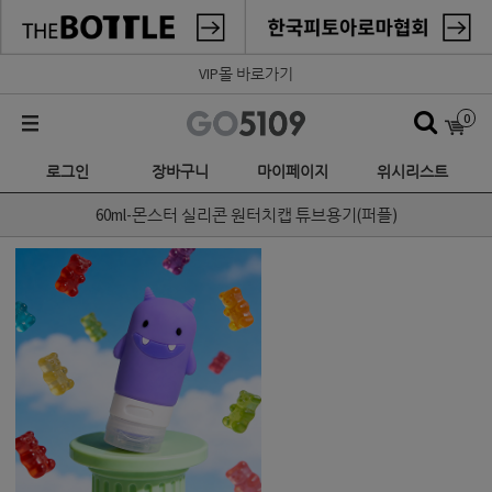
VIP몰 바로가기
0
로그인
장바구니
마이페이지
위시리스트
60ml-몬스터 실리콘 원터치캡 튜브용기(퍼플)