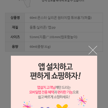
상세 정보를 확대해 보실 수 있습니다.
상품명
60ml-몬스터 실리콘 원터치캡 튜브용기(퍼플)
재질
몸통:실리콘/ 캡:pp
사이즈
51mm(지름) * 101mm(캡포함높이)
용량
60ml(중량:31g)