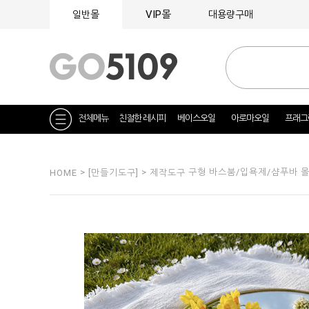
VIP몰
일반몰
대용량구매
전체메뉴
친절한 레시피
베이스오일
아로마오일
프래그
>
>
구형 바스붐/입욕제/샴푸바 
HOME
[만들기도구]
제작도구