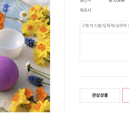
원산지
중국OEM
제조사
구형 바스붐/입욕제/샴푸바 
관심상품