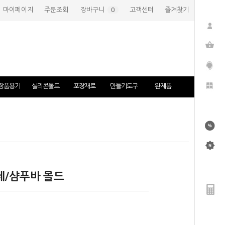
마이페이지
주문조회
장바구니
(
0
)
고객센터
즐겨찾기
장품용기
실리콘몰드
포장재료
만들기도구
완제품
제/샴푸바 몰드