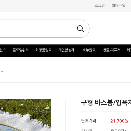
로그인
회원가입
런스
플로럴워터
화장품원료
계면활성제
비누원료
캔들-디퓨저
화
몰드
구형 바스붐/입욕
판매가격
21,700
원