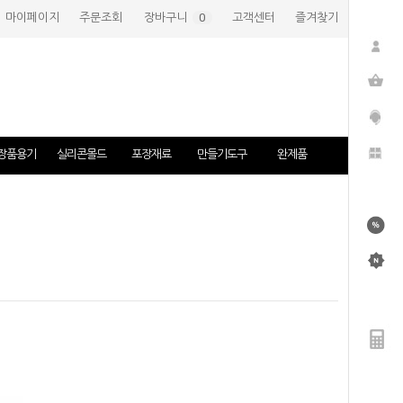
마이페이지
주문조회
장바구니
(
0
)
고객센터
즐겨찾기
장품용기
실리콘몰드
포장재료
만들기도구
완제품