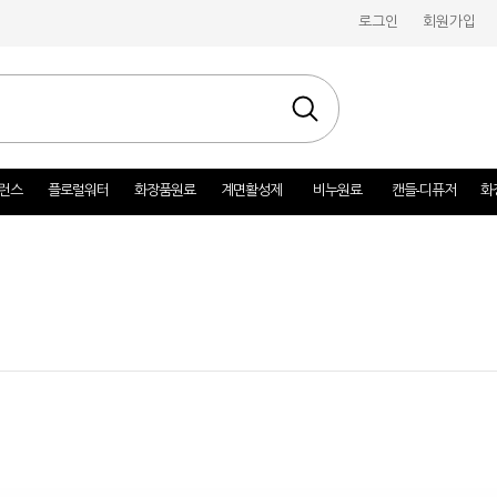
로그인
회원가입
런스
플로럴워터
화장품원료
계면활성제
비누원료
캔들-디퓨저
화