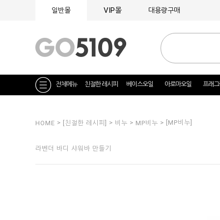
VIP몰
일반몰
대용량구매
전체메뉴
친절한 레시피
베이스오일
아로마오일
프래그
>
>
>
> [MP비누]
HOME
[친절한 레시피]
비누
MP비누
라벤더 바디 샤워바 만들기