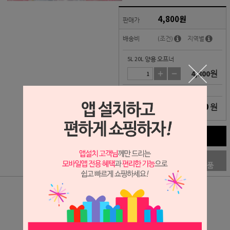
4,800
원
판매가
배송비
(조건)
지역별
5L 20L 양용 오프너
4,800
원
4,800
원
총 상품 금액
구매하기
장바구니
관심상품
상세정보 새창 열기