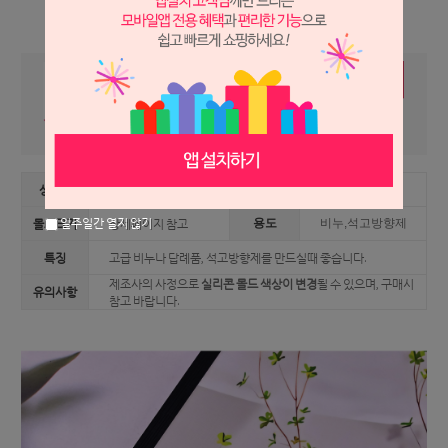
상세 정보를 확대해 보실 수 있습니다.
상품명
OA021 - 장미 1구
재질
실리콘
일주일간 열지 않기
몰드크기
상세페이지 참고
용도
비누,석고방향제
특징
고급 비누나 답례품, 석고방향제를 만드실때 좋습니다.
제조사의 사정으로
실리콘 몰드 색상이 변경
될 수 있으며, 구매시
유의사항
참고 바랍니다.