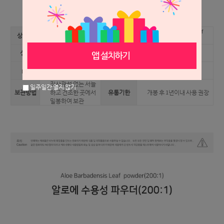
상세 정보를 확대해 보실 수 있습니다.
천연 알로에 수용성
Aloe Barbadensis Leaf
상품명
INCI name
파우더(200:1)
Powder(200:1)
연한 베이지색의 수
성상
향취
무취
용성 분말
pH
4.7
적용가능제품
화장품(0.5% 미만)
직사광선 없는 서늘
일주일간 열지 않기
보관방법
하고 건조한 곳에서
유통기한
개봉 후 1년이내 사용 권장
밀봉하여 보관