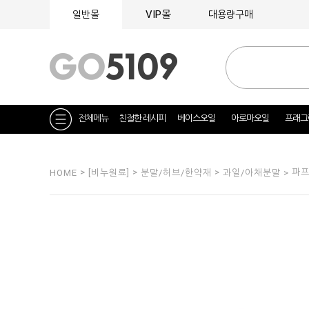
VIP몰
일반몰
대용량구매
전체메뉴
친절한 레시피
베이스오일
아로마오일
프래그
>
>
>
파
HOME
[비누원료]
분말/허브/한약재
과일/아채분말 >