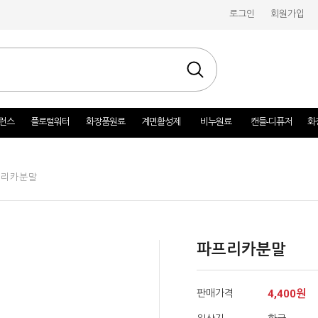
로그인
회원가입
런스
플로럴워터
화장품원료
계면활성제
비누원료
캔들-디퓨저
화
프리카분말
파프리카분말
판매가격
4,400원