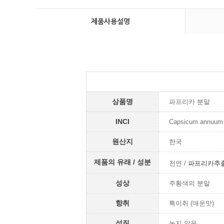
제품사용설명
상품명
파프리카 분말
INCI
Capsicum annuum 
원산지
한국
제품의 유래 / 성분
천연 /
파프리카추출색
성상
주황색의 분말
향취
특이취 (매운맛)
성질
녹지 않음