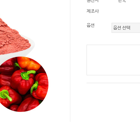
원산지
한국
제조사
옵션