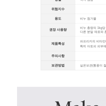
위험지수
용도
비누 첨가물
비누 총량의 1kg당 
권장 사용량
다른 분말 재료와 
파프리카의 비타민C
제품특성
특히 아토피 피부에
주의사항
보관방법
실온보관(통풍이 잘