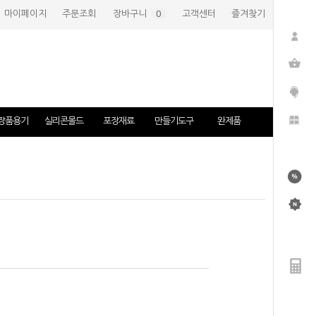
마이페이지
주문조회
장바구니
(
0
)
고객센터
즐겨찾기
장품용기
실리콘몰드
포장재료
만들기도구
완제품