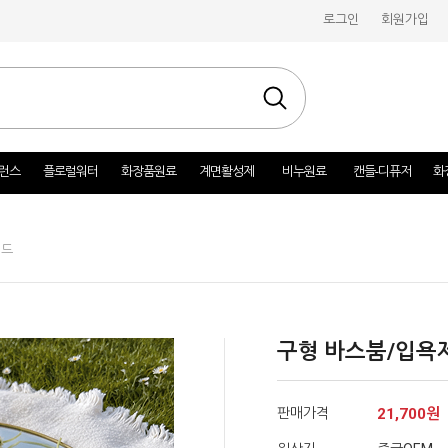
로그인
회원가입
런스
플로럴워터
화장품원료
계면활성제
비누원료
캔들-디퓨저
화
몰드
구형 바스붐/입욕
판매가격
21,700
원