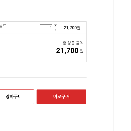
몰드
21,700
원
총 상품 금액
21,700
원
장바구니
바로구매