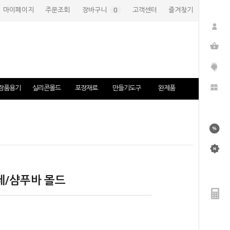
마이페이지
주문조회
장바구니
(
0
)
고객센터
즐겨찾기
장품용기
실리콘몰드
포장재료
만들기도구
완제품
제/샴푸바 몰드