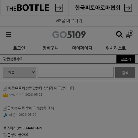
VIP몰 바로가기
0
로그인
장바구니
마이페이지
위시리스트
깐깐상품후기
글쓰기
검색
채종유를 배송받았는데 상태가 이모양입니다
주식*****
| 2026-05-27
배송 완료 후에도 배송중 표시
최은*
| 2026-03-19
로즈마리(ROSEMARY)-MN
향이 좋아요.