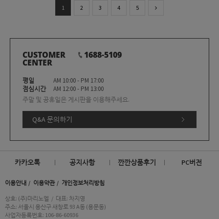
1
2
3
4
5
CUSTOMER
1688-5109
CENTER
평일
AM 10:00 - PM 17:00
점심시간
AM 12:00 - PM 13:00
주말 및 공휴일은 게시판을 이용해주세요.
Q&A 문의하기
카카오톡
공지사항
깐깐상품후기
PC버전
이용안내
이용약관
개인정보처리방침
상호: (주)마리노엘
/
대표: 차지영
주소: 서울시 용산구 새창로 93 A동 (용문동)
사업자등록번호: 106-86-60936