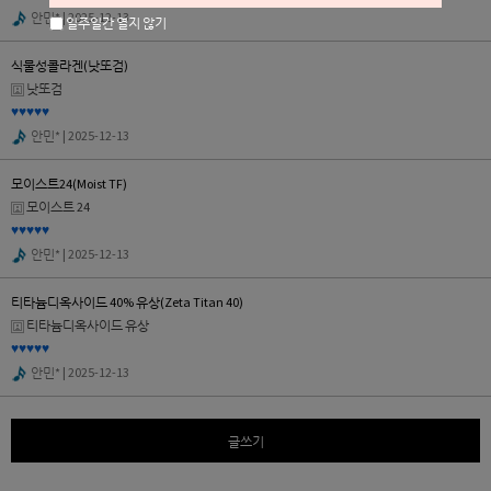
안민*
| 2025-12-13
일주일간 열지 않기
식물성콜라겐(낫또검)
낫또검
♥♥♥♥♥
안민*
| 2025-12-13
모이스트24(Moist TF)
모이스트 24
♥♥♥♥♥
안민*
| 2025-12-13
티타늄디옥사이드 40% 유상(Zeta Titan 40)
티타늄디옥사이드 유상
♥♥♥♥♥
안민*
| 2025-12-13
글쓰기