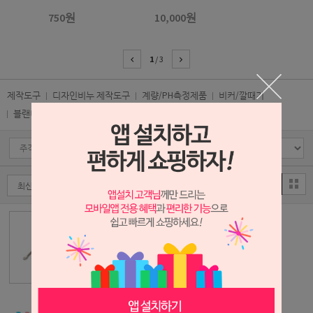
750원
10,000원
1
/
3
제작도구
디자인비누 제작도구
계량/PH측정제품
비커/깔때기
블랜더/핫플레이트
주걱/스푼
비누도장
스테인리스 시약
스푼 [중]
750원
실리콘 주걱 [소]-