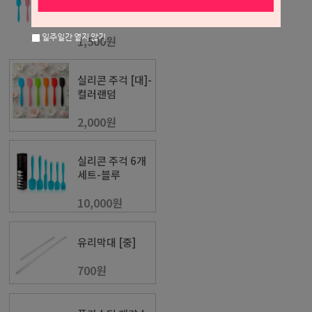
컬러랜덤
일주일간 열지 않기
1,500원
실리콘 주걱 [대]-
컬러랜덤
2,000원
실리콘 주걱 6개
세트-블루
10,000원
유리막대 [중]
700원