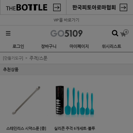
VIP몰 바로가기
0
로그인
장바구니
마이페이지
위시리스트
주걱/스푼
[만들기도구]
추천상품
스테인리스 시약스푼 [중]
실리콘 주걱 6개세트-블루