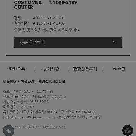
CUSTOMER
1688-5109
CENTER
평일
AM 10:00 - PM 17:00
점심시간
AM 12:00 - PM 13:00
주말 및 공휴일은 게시판을 이용해주세요.
Q&A 문의하기
카카오톡
공지사항
깐깐상품후기
PC버전
이용안내
이용약관
개인정보처리방침
상호: (주)마리노엘
/
대표: 차지영
주소: 서울시 용산구 새창로 93 A동 (용문동)
사업자등록번호: 106-86-60936
대표번호: 1688-5109
통신판매업신고번호: 서울용산00884
/
팩스번호: 02-704-5109
이메일: foreveroil09@naver.com
/
개인정보 정책 및 담당: 차지영
copyright © MARINOEL All Right Reserved