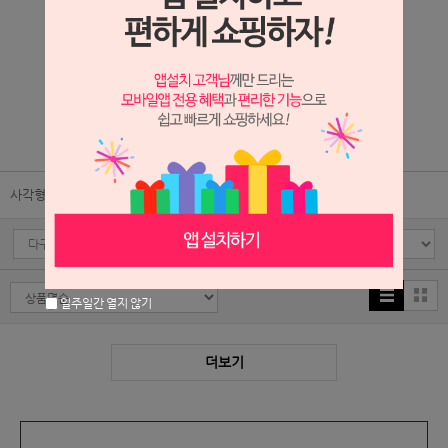
12구
NA005-둥근원형 6구몰드
6,600원
1,500원
1
/
2
사각형몰드
원형몰드
꽃/문양/도형몰드
일주일간 열지 않기
더보기