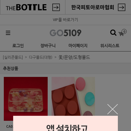
VIP몰 바로가기
0
로그인
장바구니
마이페이지
위시리스트
꽃/문양/도형몰드
[실리콘몰드]
다구몰드(대형)
추천상품
CA010 - 라운드 직사각형