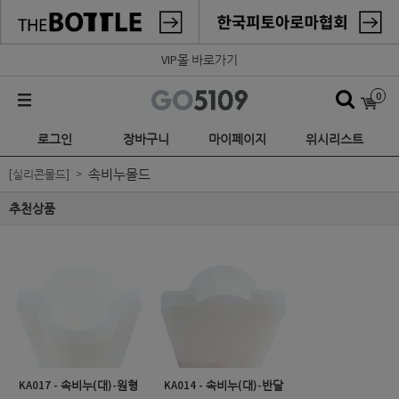
VIP몰 바로가기
0
로그인
장바구니
마이페이지
위시리스트
속비누몰드
[실리콘몰드]
추천상품
KA017 - 속비누(대)-원형
KA014 - 속비누(대)-반달