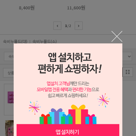
8,400원
11,600원
1
/
2
속비누몰드(대)
속비누몰드(소)
DB001 - 원형 15
구
2,400원
DC001 - 셀 하트
몰드 55구