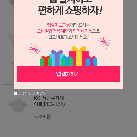
폴/Carbopol)
7,400원
카보머 940(카보
폴/Carbopol)-
미국산
2,200원
MEA(CME)
5,800원
일주일간 열지 않기
I05-뉴글루카메
이트(PEG-120)
5,300원