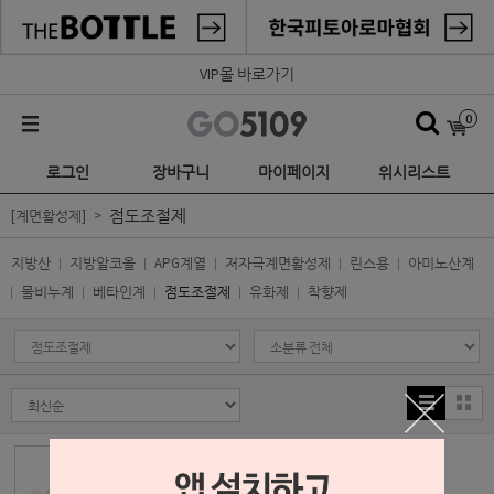
VIP몰 바로가기
0
로그인
장바구니
마이페이지
위시리스트
점도조절제
[계면활성제]
지방산
지방알코올
APG계열
저자극계면활성제
린스용
아미노산계
물비누계
베타인계
점도조절제
유화제
착향제
카보머 980(카보