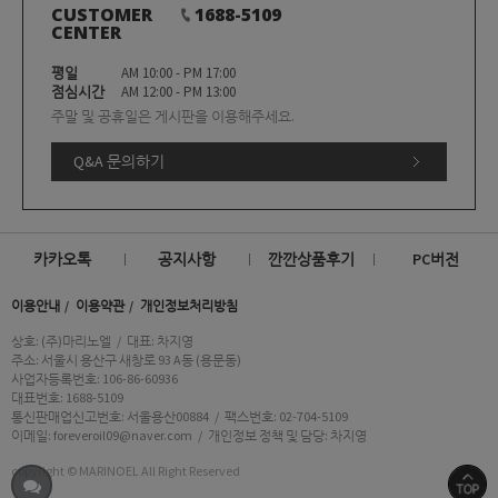
CUSTOMER
1688-5109
CENTER
평일
AM 10:00 - PM 17:00
점심시간
AM 12:00 - PM 13:00
주말 및 공휴일은 게시판을 이용해주세요.
Q&A 문의하기
카카오톡
공지사항
깐깐상품후기
PC버전
이용안내
이용약관
개인정보처리방침
상호: (주)마리노엘
/
대표: 차지영
주소: 서울시 용산구 새창로 93 A동 (용문동)
사업자등록번호: 106-86-60936
대표번호: 1688-5109
통신판매업신고번호: 서울용산00884
/
팩스번호: 02-704-5109
이메일: foreveroil09@naver.com
/
개인정보 정책 및 담당: 차지영
copyright © MARINOEL All Right Reserved