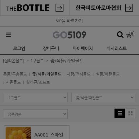
VIP몰 바로가기
0
로그인
장바구니
마이페이지
위시리스트
꽃/식물/과일몰드
[실리콘몰드]
1구몰드
동물/곤충몰드
꽃/식물/과일몰드
사람/천사몰드
심플/패턴몰드
시즌몰드
실리콘/소프트
AA001-스마일