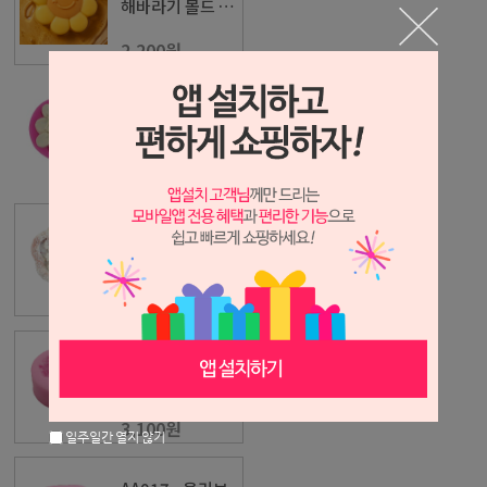
해바라기 몰드 1
구
2,200원
AA002-옹기종기
꽃 몰드 1구
2,300원
AA003 - 데이지
1구
3,300원
AA016 - 옆면장
미 1구
3,100원
일주일간 열지 않기