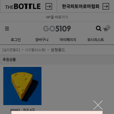
VIP몰 바로가기
0
로그인
장바구니
마이페이지
위시리스트
원형몰드
[실리콘몰드]
다구몰드(소형)
추천상품
ND002 - 치즈 8구