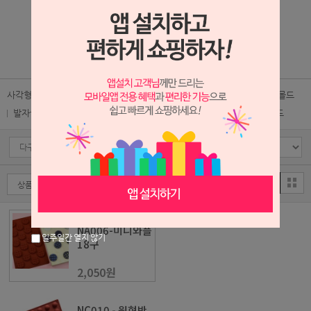
2,600원
1
/
1
사각형몰드
원형몰드
하트/도형/알파벳몰드
고양이몰드
부엉이몰드
발자국몰드
동물몰드
블럭몰드
과일/크림/사물몰드
초콜렛몰드
NA006-미니와플
일주일간 열지 않기
18구
2,050원
NC010 - 원형반