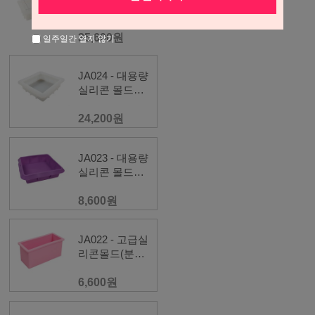
실리콘 몰드
[1.1kg]&12칸 아
크릴 칸막이
35,600원
일주일간 열지 않기
JA024 - 대용량
실리콘 몰드
[1.1kg]
24,200원
JA023 - 대용량
실리콘 몰드
[2kg]
8,600원
JA022 - 고급실
리콘몰드(분홍
색) [600g]
6,600원