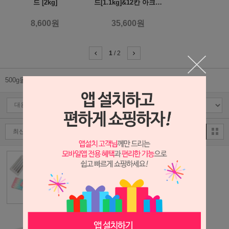
드 [2kg]
드[1.1kg]&12칸 아크릴
칸막이
8,600원
35,600원
1
/
2
500g몰드
1kg몰드
몰드덮개
JA029 - 대용량
마블 실리콘 몰
드[1.2L]&4칸 아
크릴 칸막이
20,900원
JA028 - 대용량