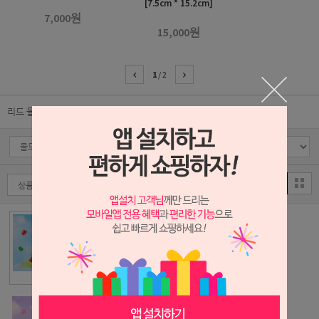
[7.5cm * 15.2cm]
7,000원
15,000원
1
/
2
리드 몰드
캔들 몰드(기타모형)
캔들 몰드(원형/볼형)
MA001 - 원뿔형
캔들 몰드
12,000원
MA002 - 오각뿔