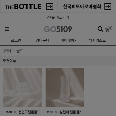
VIP몰 바로가기
0
로그인
장바구니
마이페이지
위시리스트
몰드
[캔들]
추천상품
MA018 - 선인구캔들몰드
MA014 - 실린더 캔들 몰드