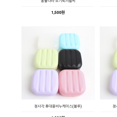
동물나라 모기퇴치팔찌
1,500원
정사각 휴대용비누케이스(블루)
정