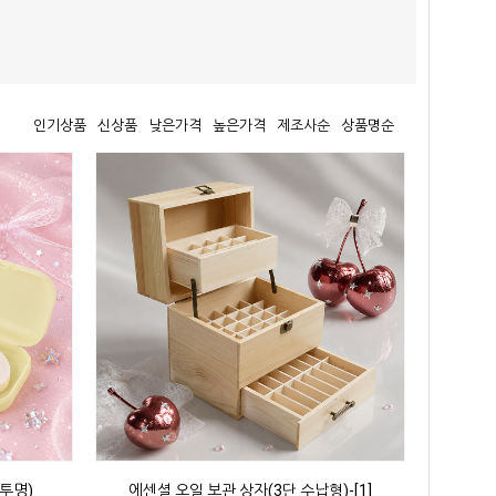
인기상품
신상품
낮은가격
높은가격
제조사순
상품명순
투명)
에센셜 오일 보관 상자(3단 수납형)-[1]