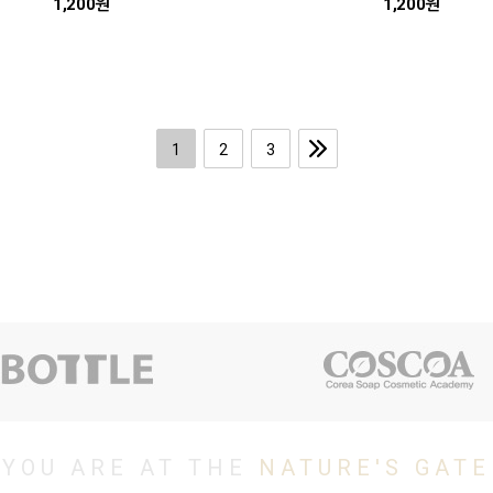
1,200원
1,200원
1
2
3
YOU ARE AT THE
NATURE'S GATE