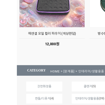
에센셜 오일 컬러 파우치 (색상랜덤)
방수
12,000원
CATEGORY
>
>
HOME
[완제품]
인테리어/생활용품
(5)
천연화장품
클렌저
(4)
(39)
캔들/디퓨저
인테리어/생활용품