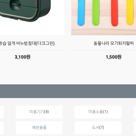
방습 덮개 비누받침대(다크그린)
동물나라 모기퇴치팔찌
3,100원
1,500원
(4)
(1)
미용기기
미용소품
(7)
애견용품
도서