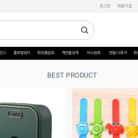
로그인
회원가입
런스
플로럴워터
화장품원료
계면활성제
비누원료
캔들-디퓨저
화
BEST PRODUCT