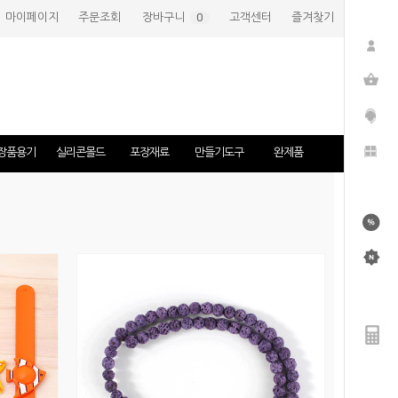
마이페이지
주문조회
장바구니
(
0
)
고객센터
즐겨찾기
장품용기
실리콘몰드
포장재료
만들기도구
완제품