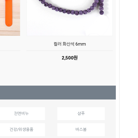
컬러 화산석 6mm
2,500원
천연비누
샴푸
건강/위생용품
바스붐