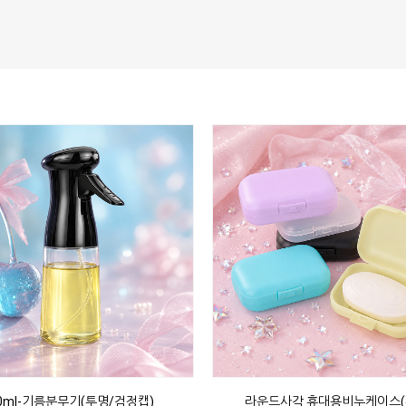
0ml-기름분무기(투명/검정캡)
라운드사각 휴대용비누케이스(