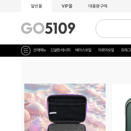
VIP몰
일반몰
대용량구매
전체메뉴
친절한 레시피
베이스오일
아로마오일
프래그