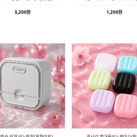
5,200원
1,200원
방습 덮개 비누받침대(화이트)
정사각 휴대용비누케이스(핑