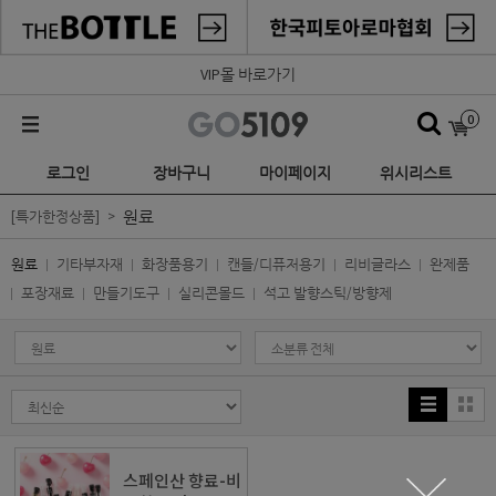
VIP몰 바로가기
0
로그인
장바구니
마이페이지
위시리스트
원료
[특가한정상품]
원료
기타부자재
화장품용기
캔들/디퓨저용기
리비글라스
완제품
포장재료
만들기도구
실리콘몰드
석고 발향스틱/방향제
스페인산 향료-비