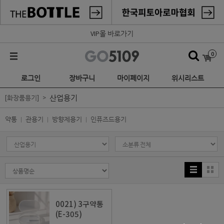
VIP몰 바로가기
0
로그인
장바구니
마이페이지
위시리스트
산업용기
[화장품용기]
약통
관용기
방향제용기
인퓨즈드용기
0021) 3구약통
(E-305)