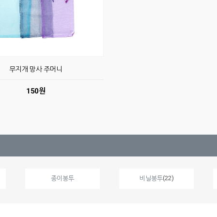
무지개 망사 주머니
150원
(22)
종이봉투
비닐봉투