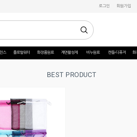
로그인
회원가입
런스
플로럴워터
화장품원료
계면활성제
비누원료
캔들-디퓨저
화
BEST PRODUCT