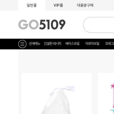
VIP몰
일반몰
대용량구매
전체메뉴
친절한 레시피
베이스오일
아로마오일
프래그