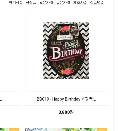
인기상품
신상품
낮은가격
높은가격
제조사순
상품명순
L
BB019 - Happy Birthday 쇼핑백 L
3,800원