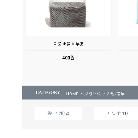
이중 버블 비누망
400원
CATEGORY
>
>
HOME
[포장재료]
가방/봉투
(12)
(1)
종이가방
비닐가방