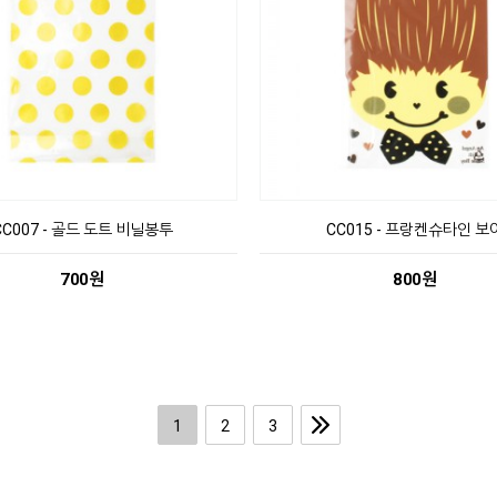
CC007 - 골드 도트 비닐봉투
CC015 - 프랑켄슈타인 보
700원
800원
1
2
3