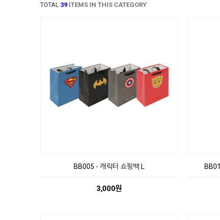
TOTAL
39
ITEMS IN THIS CATEGORY
BB005 - 캐릭터 쇼핑백 L
BB0
3,000원