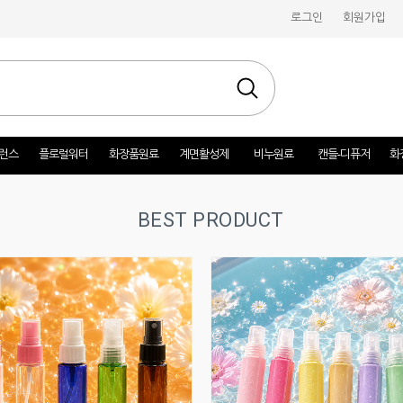
로그인
회원가입
런스
플로럴워터
화장품원료
계면활성제
비누원료
캔들-디퓨저
화
BEST PRODUCT