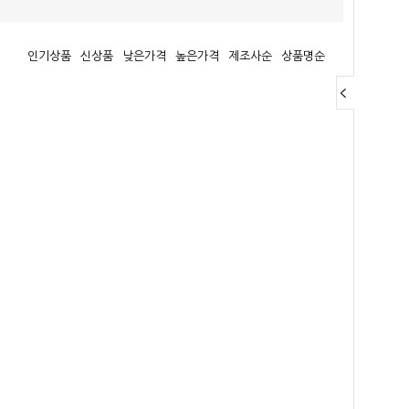
인기상품
신상품
낮은가격
높은가격
제조사순
상품명순