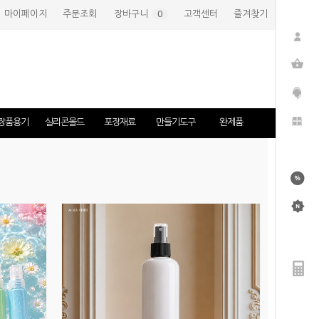
마이페이지
주문조회
장바구니
(
0
)
고객센터
즐겨찾기
장품용기
실리콘몰드
포장재료
만들기도구
완제품