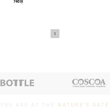
740원
1
YOU ARE AT THE
NATURE'S GATE