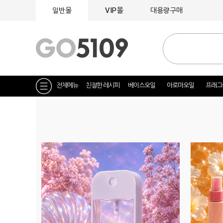
VIP몰
일반몰
대용량구매
전체메뉴
친절한 레시피
베이스오일
아로마오일
프래그