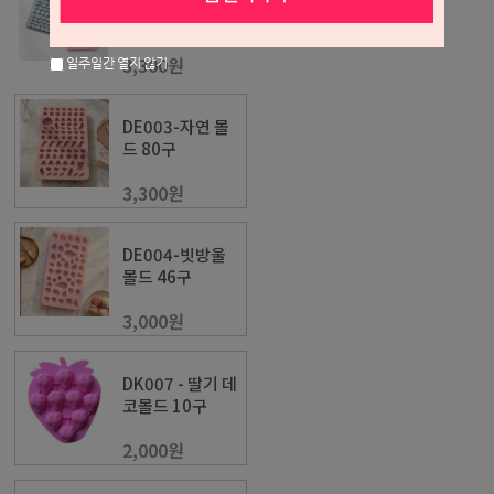
몰드 64구
3,300원
일주일간 열지 않기
DE003-자연 몰
드 80구
3,300원
DE004-빗방울
몰드 46구
3,000원
DK007 - 딸기 데
코몰드 10구
2,000원