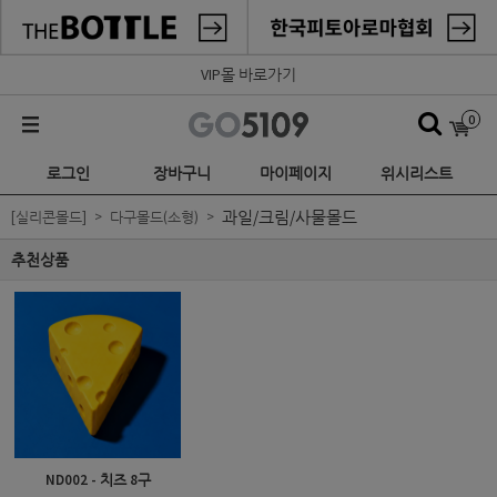
VIP몰 바로가기
0
로그인
장바구니
마이페이지
위시리스트
과일/크림/사물몰드
[실리콘몰드]
다구몰드(소형)
추천상품
ND002 - 치즈 8구