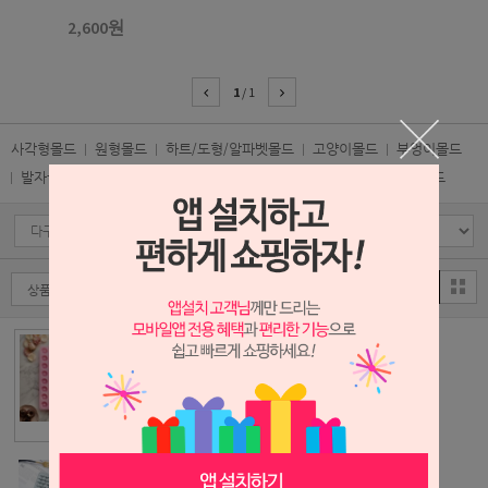
2,600원
1
/
1
사각형몰드
원형몰드
하트/도형/알파벳몰드
고양이몰드
부엉이몰드
발자국몰드
동물몰드
블럭몰드
과일/크림/사물몰드
초콜렛몰드
DA002-미니도넛
몰드 48구
1,400원
DE002-이동수단