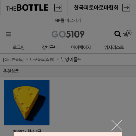
VIP몰 바로가기
0
로그인
장바구니
마이페이지
위시리스트
부엉이몰드
[실리콘몰드]
다구몰드(소형)
추천상품
ND002 - 치즈 8구