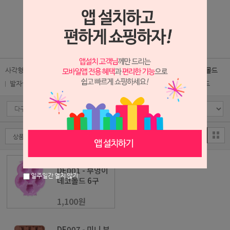
2,600원
1
/
1
사각형몰드
원형몰드
하트/도형/알파벳몰드
고양이몰드
부엉이몰드
발자국몰드
동물몰드
블럭몰드
과일/크림/사물몰드
초콜렛몰드
DE001 - 부엉이
일주일간 열지 않기
데코몰드 6구
1,100원
DE007 - 미니 부